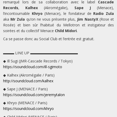
remarqué lors de sa collaboration avec le label
Cascade
Records
,
Kalhex
(Akromégalie),
Sape J
(Menace),
l’incontournable
Khryo
(Menace), le fondateur de
Radio Zula
aka
Mr Zula
qu’on ne vous présente plus,
Jim NastyX
(Rose et
Rosée) et bien sûr l’habitué du Mellotron et instigateur des
soirées et du collectif Menace
Child Midori
.
Ca se passe donc au Social Club et l’entrée est gratuit.
▬▬▬ LINE UP ▬▬▬▬▬▬▬▬▬▬▬▬▬
◆ Ill Sugi (JMR-Cascade Records / Tokyo)
https://soundcloud.com/
ill-sgimoto
◆ Kalhex (Akromégalie / Paris)
http://soundcloud.com/
kalhex
◆ Sape J (MENACE / Paris)
https://soundcloud.com/
jeremytalon
◆ Khryo (MENACE / Paris)
https://soundcloud.com/
khryo
◆ Child Midori (MENACE / Paris)