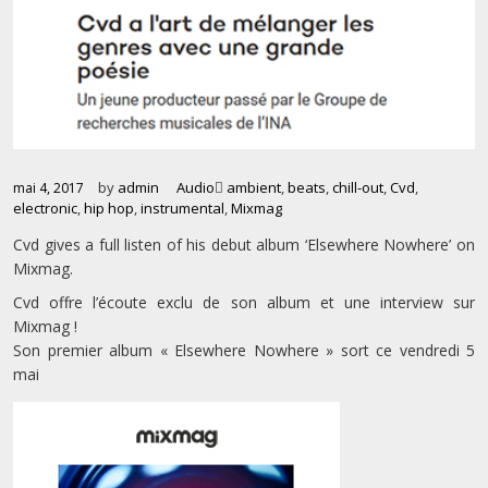
by
admin
Audio
ambient
,
beats
,
chill-out
,
Cvd
,
mai 4, 2017
electronic
,
hip hop
,
instrumental
,
Mixmag
Cvd gives a full listen of his debut album ‘Elsewhere Nowhere’ on
Mixmag.
Cvd offre l’écoute exclu de son album et une interview sur
Mixmag !
Son premier album « Elsewhere Nowhere » sort ce vendredi 5
mai