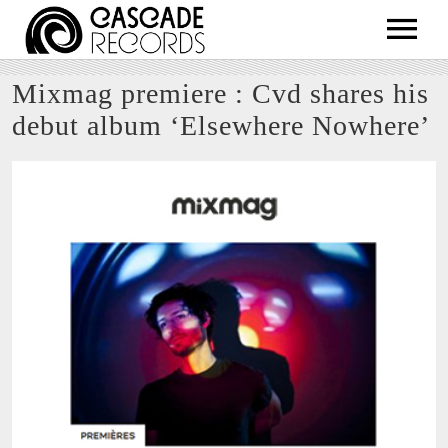
ARTISTS
Mixmag premiere : Cvd shares his
RELEASES
debut album ‘Elsewhere Nowhere’
SHOP
ABOUT