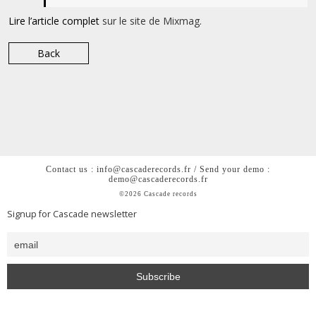
Lire l’article complet
sur le site de Mixmag.
Back
Contact us : info@cascaderecords.fr / Send your demo :
demo@cascaderecords.fr
©2026 Cascade records
Signup for Cascade newsletter
<h2 style= »color: #0000; »>Cascade is a chill out lofi hiphop