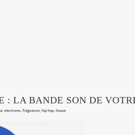
E : LA BANDE SON DE VOTRE
ut
,
electronic
,
Fulgeance
,
hip hop
,
house