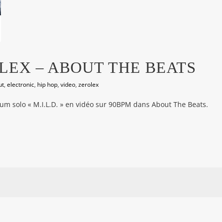
OLEX – ABOUT THE BEATS
ut
,
electronic
,
hip hop
,
video
,
zerolex
bum solo « M.I.L.D. » en vidéo sur 90BPM dans About The Beats.