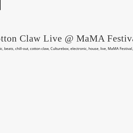
otton Claw Live @ MaMA Festiv
ic
,
beats
,
chill-out
,
cotton claw
,
Culturebox
,
electronic
,
house
,
live
,
MaMA Festival