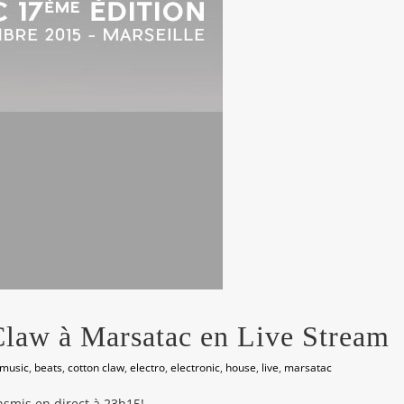
Claw à Marsatac en Live Stream
 music
,
beats
,
cotton claw
,
electro
,
electronic
,
house
,
live
,
marsatac
ansmis en direct à 23h15!