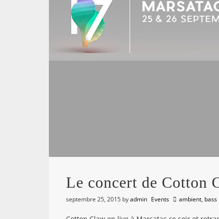
Le concert de Cotton 
septembre 25, 2015
by
admin
Events
ambient
,
bass
Cotton Claw en live à Marsatac ce soir et retr