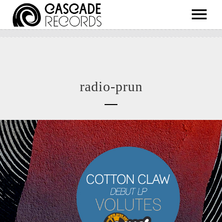
ARTISTS
RELEASES
SHOP
radio-prun
ABOUT