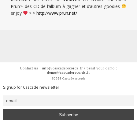
Prun’+ des CD de l’album à gagner et d’autres goodies
enjoy
> >
http://www.prun.net/
Contact us : info@cascaderecords.fr / Send your demo :
demo@cascaderecords.fr
©2026 Cascade records
Signup for Cascade newsletter
<h2 style= »color: #0000; »>Cascade is a chill out lofi hiphop
beats house music label from Paris</h2>