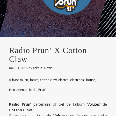
Radio Prun’ X Cotton
Claw
mai 13, 2015
by
admin
News
bass music
,
beats
,
cotton claw
,
electro
,
electronic
,
house
,
instrumental
,
Radio Prun'
Radio Prun’
partenaire officiel de l’album ‘
Volutes
‘ de
Cotton Claw
!
Retrouvez les titres de
Volutes
en écoute sur radio