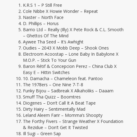
K.R.S 1 – P Still Free
Cole Nibbe X Howie Wonder – Repeat
Naster – North Face
D. Phillips – Horus
Barrio Ltd – Really (Illy) X Pete Rock & C.L. Smooth
– Ghettos Of The Mind
Aywee Tha Seed – It’s Awhight
Oudies – 2043 X Mobb Deep – Shook Ones
Electroom Acoostap – Lone Baby In Babylone X
M.O.P. – Stick To Your Gun
Baron Rétif & Concepcion Perez – China Club X
Easy E – Hittin Switches
10. Damacha – Chameleon feat. Pantoo
The 1978ers – One Nine 7-T-8
Funky Bijou – Sadbreak X Alkaholiks – Daaam
Smuff Tha Quizz – Boomtres
Diogenes – Don’t Call It A Beat Tape
Dirty Hairy – Sentimentally Mad
Leland Aleem Farir – Momma’s Shoopty
The Forthy Fivers – Strange Weather X Foundation
& Rezidue – Don’t Get It Twisted
Ill Sugi – Green Sap