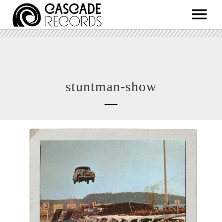
ARTISTS
RELEASES
SHOP
stuntman-show
ABOUT