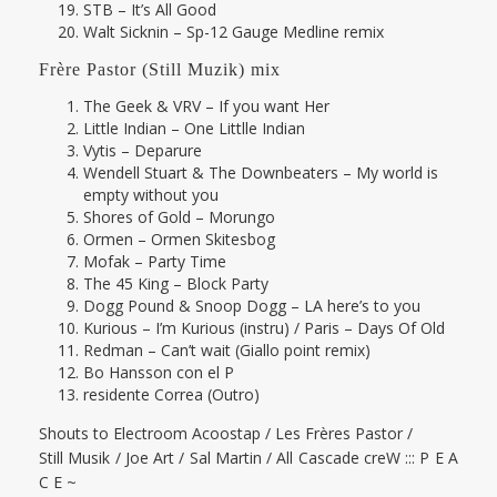
STB – It’s All Good
Walt Sicknin – Sp-12 Gauge Medline remix
Frère Pastor (Still Muzik) mix
The Geek & VRV – If you want Her
Little Indian – One Littlle Indian
Vytis – Deparure
Wendell Stuart & The Downbeaters – My world is
empty without you
Shores of Gold – Morungo
Ormen – Ormen Skitesbog
Mofak – Party Time
The 45 King – Block Party
Dogg Pound & Snoop Dogg – LA here’s to you
Kurious – I’m Kurious (instru) / Paris – Days Of Old
Redman – Can’t wait (Giallo point remix)
Bo Hansson con el P
residente Correa (Outro)
Shouts to Electroom Acoostap / Les Frères Pastor /
Still Musik / Joe Art / Sal Martin / All Cascade creW ::: P E A
C E ~