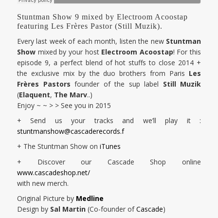
Stuntman Show 9 mixed by Electroom Acoostap
featuring Les Frères Pastor (Still Muzik).
Every last week of each month, listen the new
Stuntman
Show
mixed by your host
Electroom Acoostap
! For this
episode 9, a perfect blend of hot stuffs to close 2014 +
the exclusive mix by the duo brothers from Paris
Les
Frères Pastors
founder of the sup label
Still Muzik
(
Elaquent
,
The Marv
..)
Enjoy ~ ~ > > See you in 2015
+ Send us your tracks and we’ll play it :
stuntmanshow@cascaderecords.f
+ The Stuntman Show on
iTunes
+ Discover our Cascade Shop online
www.cascadeshop.net/
with new merch.
Original Picture by
Medline
Design by
Sal Martin
(Co-founder of
Cascade
)