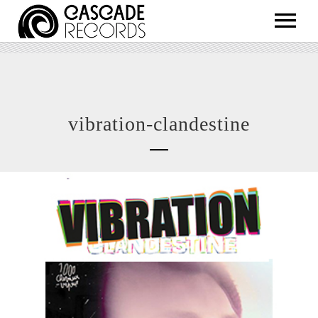
ARTISTS
RELEASES
SHOP
vibration-clandestine
ABOUT