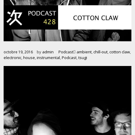
by
admin
Podcast
ambient
,
chill-out
,
cotton claw
,
octobre 19, 2016
electronic
,
house
,
instrumental
,
Podcast
,
tsugi