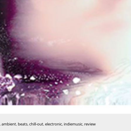
,
ambient
,
beats
,
chill-out
,
electronic
,
indiemusic
,
review