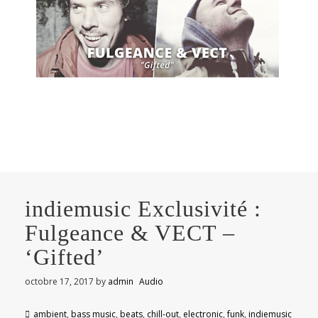
indiemusic Exclusivité :
Fulgeance & VECT –
‘Gifted’
octobre 17, 2017
by
admin
Audio
ambient
,
bass music
,
beats
,
chill-out
,
electronic
,
funk
,
indiemusic