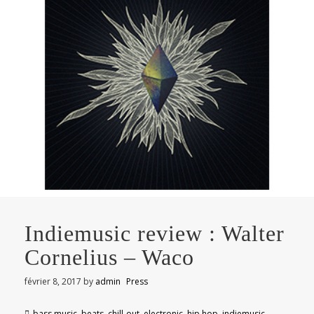
Indiemusic review : Walter
Cornelius – Waco
février 8, 2017
by
admin
Press
bass music
,
beats
,
chill-out
,
electronic
,
hip hop
,
indiemusic
,