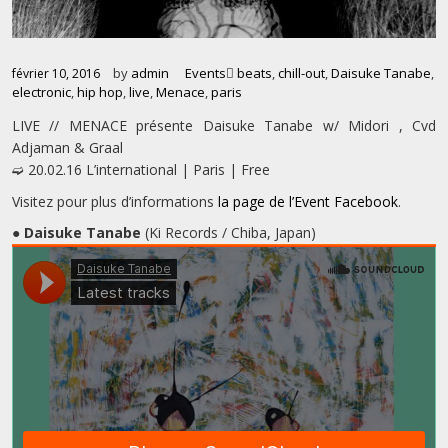
by
admin
Events
beats
,
chill-out
,
Daisuke Tanabe
,
février 10, 2016
electronic
,
hip hop
,
live
,
Menace
,
paris
LIVE // MENACE présente Daisuke Tanabe w/ Midori , Cvd
Adjaman & Graal
➫ 20.02.16 L’international | Paris | Free
Visitez pour plus d’informations
la page de l’Event Facebook
.
●
Daisuke Tanabe
(Ki Records / Chiba, Japan)