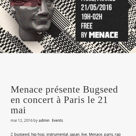
Menace présente Bugseed
en concert à Paris le 21
mai
mai 12, 2016
by
admin
Events
bugseed
,
hip hop
,
instrumental
,
japan
,
live
,
Menace
,
paris
,
rap