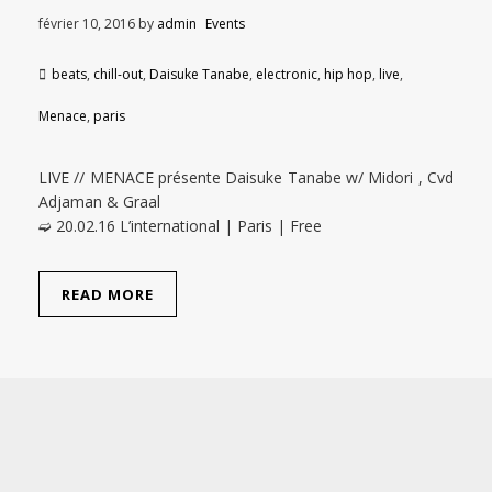
février 10, 2016
by
admin
Events
beats
,
chill-out
,
Daisuke Tanabe
,
electronic
,
hip hop
,
live
,
Menace
,
paris
LIVE // MENACE présente Daisuke Tanabe w/ Midori , Cvd
Adjaman & Graal
➫ 20.02.16 L’international | Paris | Free
READ MORE