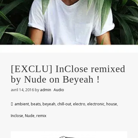
[EXCLU] InClose remixed
by Nude on Beyeah !
avril 14, 2016
by
admin
Audio
ambient
,
beats
,
beyeah
,
chill-out
,
electro
,
electronic
,
house
,
Inclose
,
Nude
,
remix