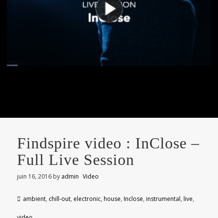
Findspire video : InClose –
Full Live Session
juin 16, 2016
by
admin
Video
ambient
,
chill-out
,
electronic
,
house
,
Inclose
,
instrumental
,
live
,
video